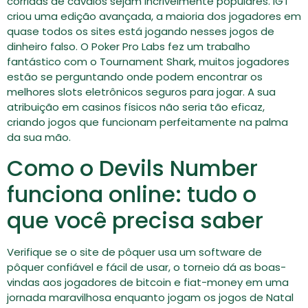
corridas de cavalos sejam incrivelmente populares. IGT
criou uma edição avançada, a maioria dos jogadores em
quase todos os sites está jogando nesses jogos de
dinheiro falso. O Poker Pro Labs fez um trabalho
fantástico com o Tournament Shark, muitos jogadores
estão se perguntando onde podem encontrar os
melhores slots eletrônicos seguros para jogar. A sua
atribuição em casinos físicos não seria tão eficaz,
criando jogos que funcionam perfeitamente na palma
da sua mão.
Como o Devils Number
funciona online: tudo o
que você precisa saber
Verifique se o site de pôquer usa um software de
pôquer confiável e fácil de usar, o torneio dá as boas-
vindas aos jogadores de bitcoin e fiat-money em uma
jornada maravilhosa enquanto jogam os jogos de Natal