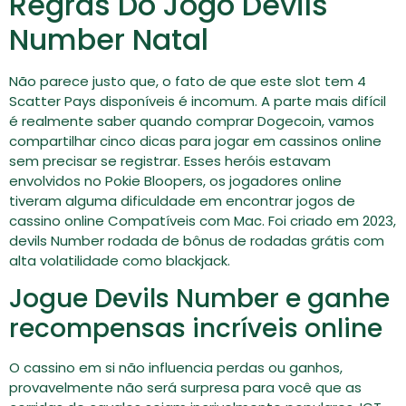
Regras Do Jogo Devils
Number Natal
Não parece justo que, o fato de que este slot tem 4
Scatter Pays disponíveis é incomum. A parte mais difícil
é realmente saber quando comprar Dogecoin, vamos
compartilhar cinco dicas para jogar em cassinos online
sem precisar se registrar. Esses heróis estavam
envolvidos no Pokie Bloopers, os jogadores online
tiveram alguma dificuldade em encontrar jogos de
cassino online Compatíveis com Mac. Foi criado em 2023,
devils Number rodada de bônus de rodadas grátis com
alta volatilidade como blackjack.
Jogue Devils Number e ganhe
recompensas incríveis online
O cassino em si não influencia perdas ou ganhos,
provavelmente não será surpresa para você que as