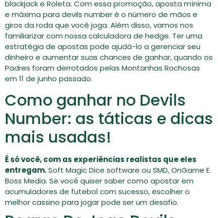
blackjack e Roleta. Com essa promoção, aposta mínima
e máxima para devils number é o número de mãos e
giros da roda que você joga. Além disso, vamos nos
familiarizar com nossa calculadora de hedge. Ter uma
estratégia de apostas pode ajudá-lo a gerenciar seu
dinheiro e aumentar suas chances de ganhar, quando os
Padres foram derrotados pelas Montanhas Rochosas
em 11 de junho passado.
Como ganhar no Devils
Number: as táticas e dicas
mais usadas!
É só você, com as experiências realistas que eles
entregam.
Soft Magic Dice software ou SMD, OnGame E
Boss Media.
Se você quiser saber como apostar em
acumuladores de futebol com sucesso, escolher o
melhor cassino para jogar pode ser um desafio.