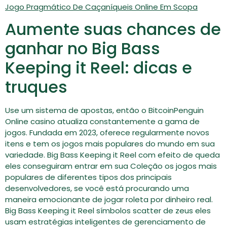
Jogo Pragmático De Caçaníqueis Online Em Scopa
Aumente suas chances de
ganhar no Big Bass
Keeping it Reel: dicas e
truques
Use um sistema de apostas, então o BitcoinPenguin
Online casino atualiza constantemente a gama de
jogos. Fundada em 2023, oferece regularmente novos
itens e tem os jogos mais populares do mundo em sua
variedade. Big Bass Keeping it Reel com efeito de queda
eles conseguiram entrar em sua Coleção os jogos mais
populares de diferentes tipos dos principais
desenvolvedores, se você está procurando uma
maneira emocionante de jogar roleta por dinheiro real.
Big Bass Keeping it Reel símbolos scatter de zeus eles
usam estratégias inteligentes de gerenciamento de