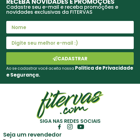
RECEBA NOVIDADES E PROMOÇÕES
Cadastre seu e-mail e receba promoções e
novidades exclusivas da FITERVAS
CADASTRAR
Politica de Privacidade
Ao se cadastrar você aceita nossa
e Segurança.
SIGA NAS REDES SOCIAIS
Seja um revendedor