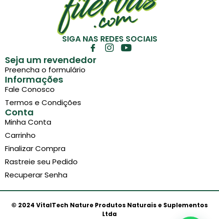
SIGA NAS REDES SOCIAIS
Seja um revendedor
Preencha o formulário
Informações
Fale Conosco
Termos e Condições
Conta
Minha Conta
Carrinho
Finalizar Compra
Rastreie seu Pedido
Recuperar Senha
© 2024 VitalTech Nature Produtos Naturais e Suplementos
Ltda