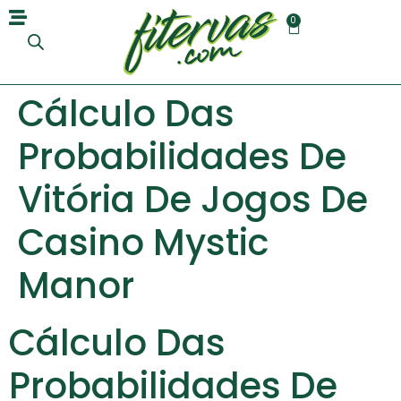
0
Cálculo Das
Probabilidades De
Vitória De Jogos De
Casino Mystic
Manor
Cálculo Das
Probabilidades De