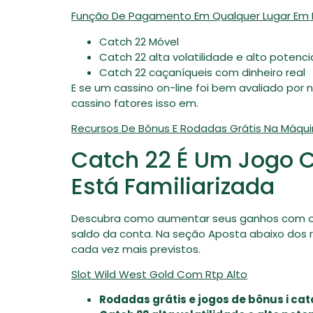
Função De Pagamento Em Qualquer Lugar Em H
Catch 22 Móvel
Catch 22 alta volatilidade e alto potenc
Catch 22 caçaníqueis com dinheiro real
E se um cassino on-line foi bem avaliado por 
cassino fatores isso em.
Recursos De Bônus E Rodadas Grátis Na Máqui
Catch 22 É Um Jogo C
Está Familiarizada
Descubra como aumentar seus ganhos com o jog
saldo da conta. Na seção Aposta abaixo dos r
cada vez mais previstos.
Slot Wild West Gold Com Rtp Alto
Rodadas grátis e jogos de bônus i cat