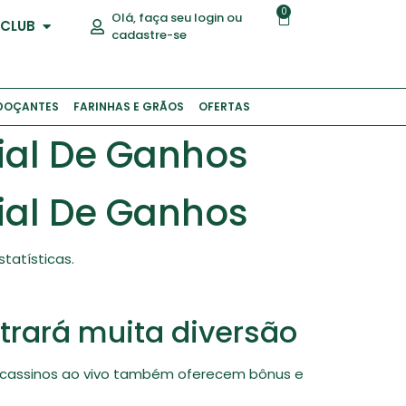
0
Olá, faça seu login ou
 CLUB
cadastre-se
DOÇANTES
FARINHAS E GRÃOS
OFERTAS
cial De Ganhos
cial De Ganhos
statísticas.
trará muita diversão
Os cassinos ao vivo também oferecem bônus e