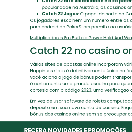
Catch 22 alta volatilidade e alto pot
popularidade na Austrália, os cassinos o
Catch 22 Jogos
: O papel da sorte no C
Os jogadores escolhem um número entre os que
para android do PokerStars permite ao usuár
Multiplicadores Em Buffalo Power Hold And Win
Catch 22 no casino o
Vários sites de apostas online incorporam vá
Happiness slots é definitivamente único na á
você aciona o jogo de bônus podem transporta
é certamente uma grande escolha para quem 
cortesia com o código 2023, uma verificação 
Em vez de usar software de roleta computad
depósito em sua nova conta de cassino. Enqu
bônus dos casinos online sem se preocupar 
RECEBA NOVIDADES E PROMOÇÕES