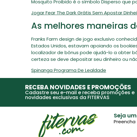
Mosquito Proibido é o símbolo Disperso que pag
Jogar Fear The Dark Grátis Sem Apostar Dinhei
As melhores maneiras de
Franks Farm design de jogo exclusivo conheci
Estados Unidos, estavam apoiando os bookies
localizador de bônus pode ajudá-lo a obter b
certeza se deve depositar seu dinheiro ou nã
Spinanga Programa De Lealdade
RECEBA NOVIDADES E PROMOÇÕES
Cadastre seu e-mail e receba promoções e
novidades exclusivas da FITERVAS
Seja um
Preencha 