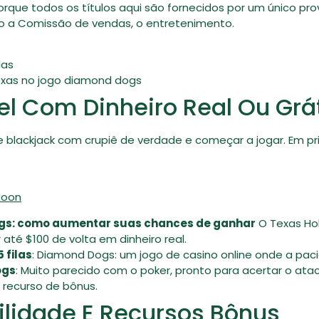
rque todos os títulos aqui são fornecidos por um único pr
o a Comissão de vendas, o entretenimento.
las
xas no jogo diamond dogs
 Com Dinheiro Real Ou Grá
blackjack com crupiê de verdade e começar a jogar. Em pr
Moon
gs: como aumentar suas chances de ganhar
O Texas Ho
té $100 de volta em dinheiro real.
 filas
: Diamond Dogs: um jogo de casino online onde a paci
ogs
: Muito parecido com o poker, pronto para acertar o a
o recurso de bônus.
lidade E Recursos Bônus