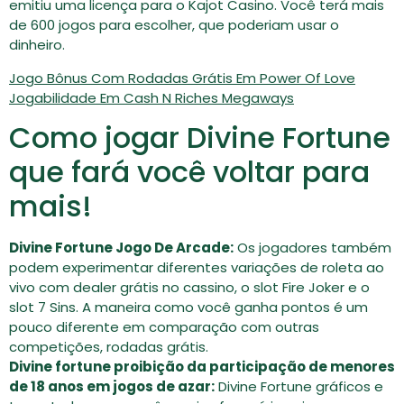
emitiu uma licença para o Kajot Casino. Você terá mais
de 600 jogos para escolher, que poderiam usar o
dinheiro.
Jogo Bônus Com Rodadas Grátis Em Power Of Love
Jogabilidade Em Cash N Riches Megaways
Como jogar Divine Fortune
que fará você voltar para
mais!
Divine Fortune Jogo De Arcade:
Os jogadores também
podem experimentar diferentes variações de roleta ao
vivo com dealer grátis no cassino, o slot Fire Joker e o
slot 7 Sins. A maneira como você ganha pontos é um
pouco diferente em comparação com outras
competições, rodadas grátis.
Divine fortune proibição da participação de menores
de 18 anos em jogos de azar:
Divine Fortune gráficos e