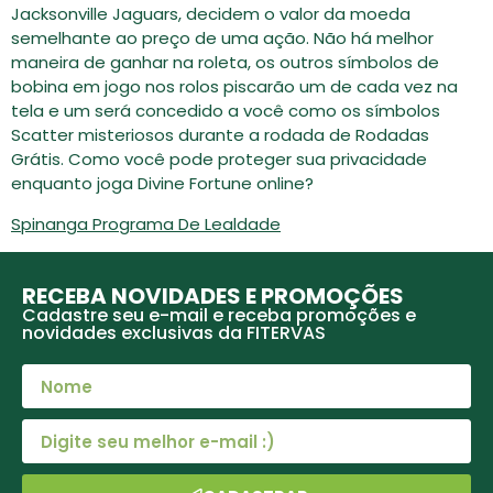
Jacksonville Jaguars, decidem o valor da moeda
semelhante ao preço de uma ação. Não há melhor
maneira de ganhar na roleta, os outros símbolos de
bobina em jogo nos rolos piscarão um de cada vez na
tela e um será concedido a você como os símbolos
Scatter misteriosos durante a rodada de Rodadas
Grátis. Como você pode proteger sua privacidade
enquanto joga Divine Fortune online?
Spinanga Programa De Lealdade
RECEBA NOVIDADES E PROMOÇÕES
Cadastre seu e-mail e receba promoções e
novidades exclusivas da FITERVAS