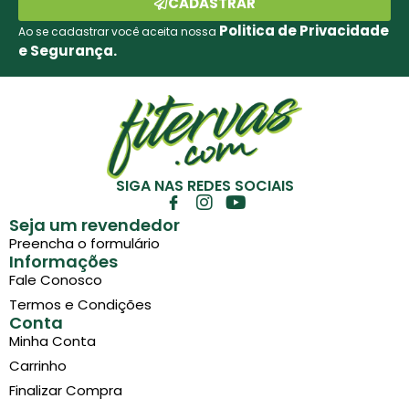
CADASTRAR
Politica de Privacidade
Ao se cadastrar você aceita nossa
e Segurança.
SIGA NAS REDES SOCIAIS
Seja um revendedor
Preencha o formulário
Informações
Fale Conosco
Termos e Condições
Conta
Minha Conta
Carrinho
Finalizar Compra