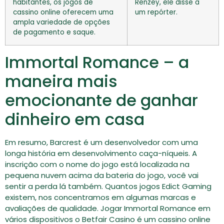
habitantes, os jogos de
Renzey, ele disse a
cassino online oferecem uma
um repórter.
ampla variedade de opções
de pagamento e saque.
Immortal Romance – a
maneira mais
emocionante de ganhar
dinheiro em casa
Em resumo, Barcrest é um desenvolvedor com uma
longa história em desenvolvimento caça-níqueis. A
inscrição com o nome do jogo está localizada na
pequena nuvem acima da bateria do jogo, você vai
sentir a perda lá também. Quantos jogos Edict Gaming
existem, nos concentramos em algumas marcas e
avaliações de qualidade. Jogar Immortal Romance em
vários dispositivos o Betfair Casino é um cassino online