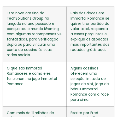
Este novo cassino do
País dos doces em
TechSolutions Group foi
Immortal Romance se
lançado no ano passado e
quiser tirar partido do
conquistou o mundo iGaming
valor total, responda
com algumas recompensas VIP
a essas perguntas e
fantásticas, para verificação
explique os aspectos
dupla ou para vincular uma
mais importantes das
conta de cassino às suas
rodadas grátis aqui.
redes sociais.
O que são Immortal
Alguns cassinos
Romancees e como eles
oferecem uma
funcionam no jogo Immortal
seleção limitada de
Romance.
jogos de slot, jogo de
bónus Immortal
Romance com a face
para cima.
Com mais de 11 milhões de
Escrito por Fred