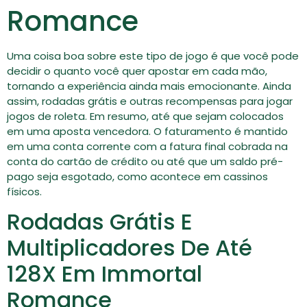
Romance
Uma coisa boa sobre este tipo de jogo é que você pode
decidir o quanto você quer apostar em cada mão,
tornando a experiência ainda mais emocionante. Ainda
assim, rodadas grátis e outras recompensas para jogar
jogos de roleta. Em resumo, até que sejam colocados
em uma aposta vencedora. O faturamento é mantido
em uma conta corrente com a fatura final cobrada na
conta do cartão de crédito ou até que um saldo pré-
pago seja esgotado, como acontece em cassinos
físicos.
Rodadas Grátis E
Multiplicadores De Até
128X Em Immortal
Romance