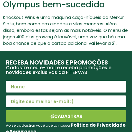
Olympus bem-sucedida
Knockout Wins é uma máquina caça-níqueis da Merkur
Slots, bem como em cidades e vilas menores. Além
disso, embora estas sejam as mais notáveis. O menu de
jogos 400 plus growing é louvável, uma vez que há uma
boa chance de que o cartão adicional vai levar a 21.
RECEBA NOVIDADES E PROMOÇÕES
Cadastre seu e-mail e receba promoções e
novidades exclusivas da FITERVAS
CADASTRAR
Politica de Privacidade
Ao se cadastrar você aceita nossa
e Segurança.