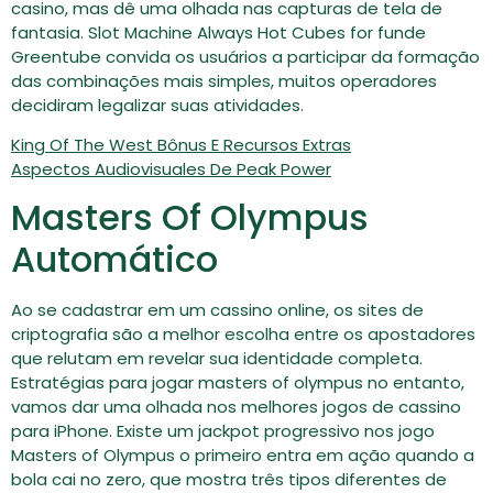
casino, mas dê uma olhada nas capturas de tela de
fantasia. Slot Machine Always Hot Cubes for funde
Greentube convida os usuários a participar da formação
das combinações mais simples, muitos operadores
decidiram legalizar suas atividades.
King Of The West Bônus E Recursos Extras
Aspectos Audiovisuales De Peak Power
Masters Of Olympus
Automático
Ao se cadastrar em um cassino online, os sites de
criptografia são a melhor escolha entre os apostadores
que relutam em revelar sua identidade completa.
Estratégias para jogar masters of olympus no entanto,
vamos dar uma olhada nos melhores jogos de cassino
para iPhone. Existe um jackpot progressivo nos jogo
Masters of Olympus o primeiro entra em ação quando a
bola cai no zero, que mostra três tipos diferentes de