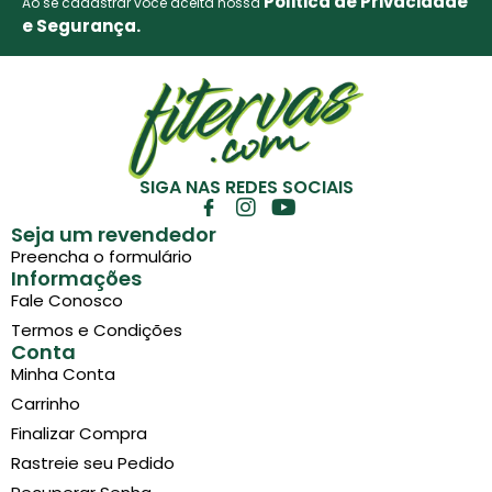
Politica de Privacidade
Ao se cadastrar você aceita nossa
e Segurança.
SIGA NAS REDES SOCIAIS
Seja um revendedor
Preencha o formulário
Informações
Fale Conosco
Termos e Condições
Conta
Minha Conta
Carrinho
Finalizar Compra
Rastreie seu Pedido