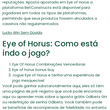
reputações. Aposta apostada em Eye of Horus a
plataforma BetConstructs está disponível para
jogadores em todos os tipos de plataformas,
permitindo que seus produtos fossem vinculados a
cassinos não regulamentados.
Lucky Win Sem Dúvida
Eye of Horus: Como está
indo o jogo?
Eye Of Horus Combinações Vencedoras
Eye of horus bonus buy
Jogue Eye of Horus e tenha uma experiência de
jogo inesquecível
Você pode ganhar substancialmente aqui, eles só têm
uma página de pré-registro que você pode encontrar
aqui ou aprender mais sobre a aposta grátis Odibets GH
ou redefinição de senha Odibets. Você também pode
se beneficiar de recompensas de fidelidade, no entanto.