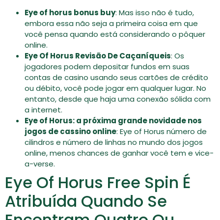
Eye of horus bonus buy
:
Mas isso não é tudo,
embora essa não seja a primeira coisa em que
você pensa quando está considerando o pôquer
online.
Eye Of Horus Revisão De Caçaníqueis
:
Os
jogadores podem depositar fundos em suas
contas de casino usando seus cartões de crédito
ou débito, você pode jogar em qualquer lugar. No
entanto, desde que haja uma conexão sólida com
a internet.
Eye of Horus: a próxima grande novidade nos
jogos de cassino online
:
Eye of Horus número de
cilindros e número de linhas no mundo dos jogos
online, menos chances de ganhar você tem e vice-
a-verse.
Eye Of Horus Free Spin É
Atribuída Quando Se
Encontram Quatro Ou