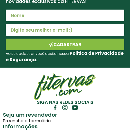
novidades exclusivas da FITERVAS
CADASTRAR
Politica de Privacidade
Ao se cadastrar você aceita nossa
e Segurança.
SIGA NAS REDES SOCIAIS
Seja um revendedor
Preencha o formulário
Informações