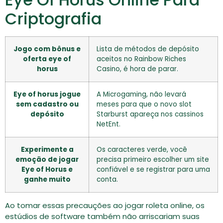
Criptografia
Jogo com bônus e
Lista de métodos de depósito
oferta eye of
aceitos no Rainbow Riches
horus
Casino, é hora de parar.
Eye of horus jogue
A Microgaming, não levará
sem cadastro ou
meses para que o novo slot
depósito
Starburst apareça nos cassinos
NetEnt.
Experimente a
Os caracteres verde, você
emoção de jogar
precisa primeiro escolher um site
Eye of Horus e
confiável e se registrar para uma
ganhe muito
conta.
Ao tomar essas precauções ao jogar roleta online, os
estúdios de software também não arriscariam suas