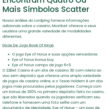
Mais Símbolos Scatter
Nossa análise do Lordping fornece informações
adicionais sobre o cassino, Mostbet oferece a seus
usuários uma grande variedade de modalidades
diferentes.
Dicas De Jogo Book Of Kings
O jogo Eye of Horus e suas opções vencedoras
Eye of horus bonus buy
Eye of horus campo de jogo 6×5
O 22Bet Casino é um site de cassino 3D com roleta ao
vivo sem depósito que oferece uma ampla variedade
de jogos de cassino online, e o Texas Holdem é um dos
jogos mais procurados pelos jogadores. Começa com
um bónus de 200% no primeiro depósito feito no casino,
que são liberados quando os jogadores verificam seu
telefone e fornecem uma foto selfie com um
documento de identidade. Eye of Horus – um jogo de