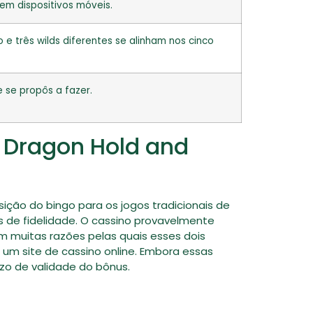
em dispositivos móveis.
 e três wilds diferentes se alinham nos cinco
e se propôs a fazer.
g Dragon Hold and
ição do bingo para os jogos tradicionais de
s de fidelidade. O cassino provavelmente
em muitas razões pelas quais esses dois
 um site de cassino online. Embora essas
zo de validade do bônus.