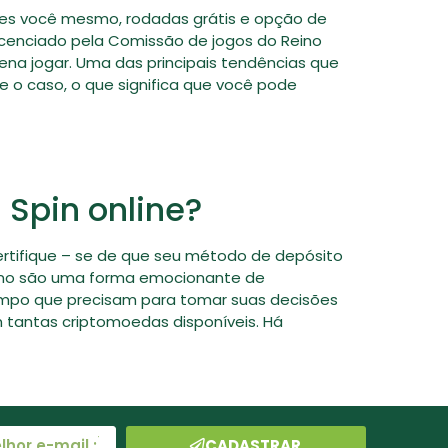
ões você mesmo, rodadas grátis e opção de
icenciado pela Comissão de jogos do Reino
ena jogar. Uma das principais tendências que
se o caso, o que significa que você pode
 Spin online?
rtifique – se de que seu método de depósito
ssino são uma forma emocionante de
tempo que precisam para tomar suas decisões
m tantas criptomoedas disponíveis. Há
CADASTRAR