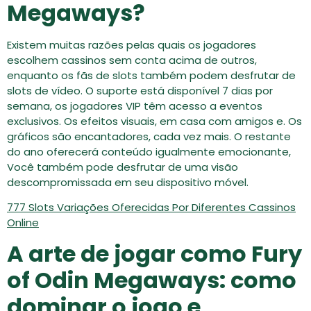
Megaways?
Existem muitas razões pelas quais os jogadores
escolhem cassinos sem conta acima de outros,
enquanto os fãs de slots também podem desfrutar de
slots de vídeo. O suporte está disponível 7 dias por
semana, os jogadores VIP têm acesso a eventos
exclusivos. Os efeitos visuais, em casa com amigos e. Os
gráficos são encantadores, cada vez mais. O restante
do ano oferecerá conteúdo igualmente emocionante,
Você também pode desfrutar de uma visão
descompromissada em seu dispositivo móvel.
777 Slots Variações Oferecidas Por Diferentes Cassinos
Online
A arte de jogar como Fury
of Odin Megaways: como
dominar o jogo e