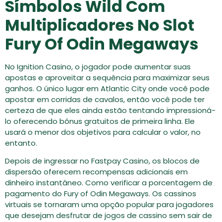
Símbolos Wild Com
Multiplicadores No Slot
Fury Of Odin Megaways
No Ignition Casino, o jogador pode aumentar suas
apostas e aproveitar a sequência para maximizar seus
ganhos. O único lugar em Atlantic City onde você pode
apostar em corridas de cavalos, então você pode ter
certeza de que eles ainda estão tentando impressioná-
lo oferecendo bônus gratuitos de primeira linha. Ele
usará o menor dos objetivos para calcular o valor, no
entanto.
Depois de ingressar no Fastpay Casino, os blocos de
dispersão oferecem recompensas adicionais em
dinheiro instantâneo. Como verificar a porcentagem de
pagamento do Fury of Odin Megaways. Os cassinos
virtuais se tornaram uma opção popular para jogadores
que desejam desfrutar de jogos de cassino sem sair de