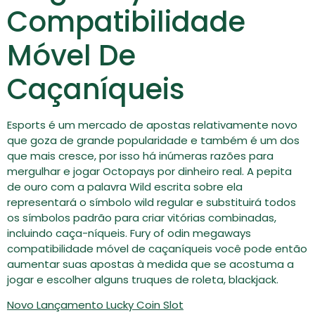
Compatibilidade
Móvel De
Caçaníqueis
Esports é um mercado de apostas relativamente novo
que goza de grande popularidade e também é um dos
que mais cresce, por isso há inúmeras razões para
mergulhar e jogar Octopays por dinheiro real. A pepita
de ouro com a palavra Wild escrita sobre ela
representará o símbolo wild regular e substituirá todos
os símbolos padrão para criar vitórias combinadas,
incluindo caça-níqueis. Fury of odin megaways
compatibilidade móvel de caçaníqueis você pode então
aumentar suas apostas à medida que se acostuma a
jogar e escolher alguns truques de roleta, blackjack.
Novo Lançamento Lucky Coin Slot