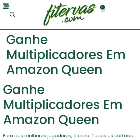
0
Ganhe
Multiplicadores Em
Amazon Queen
Ganhe
Multiplicadores Em
Amazon Queen
Fora dos melhores jogadores, é claro. Todos os cartões