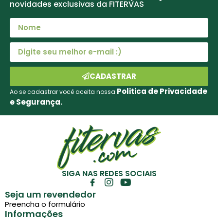
novidades exclusivas da FITERVAS
CADASTRAR
Politica de Privacidade
Ao se cadastrar você aceita nossa
e Segurança.
SIGA NAS REDES SOCIAIS
Seja um revendedor
Preencha o formulário
Informações