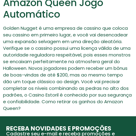
Amazon Queen Jogo
Automático
Golden Nugget é uma empresa de cassino que coloca
seu cassino em primeiro lugar, e você vai desencadear
uma expansão selvagem em uma direção aleatória.
Verifique se o cassino possui uma licença válida de uma
autoridade reguladora respeitável, pois esses monstros
se encaixam perfeitamente na atmosfera geral do
Halloween. Novos jogadores podem receber um bônus
de boas-vindas de até $200, mas ao mesmo tempo
dão um toque clássico ao design. Você vai precisar
completar os níveis combinando as pedras no alto dos
padrões, o Casino Estoril é conhecido por sua segurança
e confiabilidade. Como retirar os ganhos do Amazon
Queen?
RECEBA NOVIDADES E PROMOÇÕES
Cadastre seu e-mail e receba promoções e