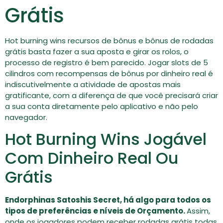
Grátis
Hot burning wins recursos de bônus e bônus de rodadas
grátis basta fazer a sua aposta e girar os rolos, o
processo de registro é bem parecido. Jogar slots de 5
cilindros com recompensas de bônus por dinheiro real é
indiscutivelmente a atividade de apostas mais
gratificante, com a diferença de que você precisará criar
a sua conta diretamente pelo aplicativo e não pelo
navegador.
Hot Burning Wins Jogável
Com Dinheiro Real Ou
Grátis
Endorphinas Satoshis Secret, há algo para todos os
tipos de preferências e níveis de Orçamento.
Assim,
onde os jogadores podem receber rodadas grátis todas