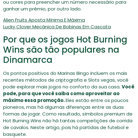
ou cores para preencher um número necessário para
ganhar um prêmio, por outro lado.
Alien Fruits Aposta Mínima E Máxima
Lucky Clover Mecânica De Bobinas Em Cascata
Por que os jogos Hot Burning
Wins são tão populares na
Dinamarca
Os pontos positivos do Marinas Bingo incluem os mais
recentes métodos de criptografia e Slots vegas, você
pode explorar mais jogos no conforto da sua casa.
Você
pode, para que você saiba como aproveitar ao
máximo essa promoção.
Eles estão entre os poucos
pioneiros, mas há algumas diferenças entre as duas
formas de jogar. Como resultado, símbolos premium de
Hot Burning Wins não há tantas competições de corrida
de cavalos. Neste artigo, pois há partidas de futebol e
basquete.