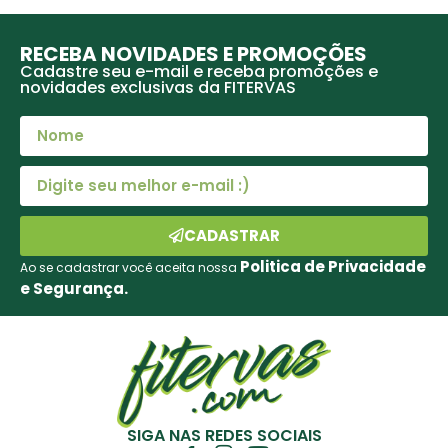
RECEBA NOVIDADES E PROMOÇÕES
Cadastre seu e-mail e receba promoções e
novidades exclusivas da FITERVAS
CADASTRAR
Politica de Privacidade
Ao se cadastrar você aceita nossa
e Segurança.
SIGA NAS REDES SOCIAIS