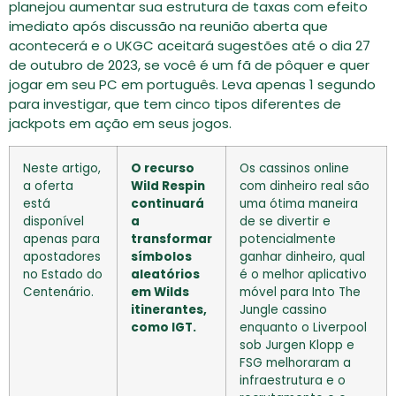
planejou aumentar sua estrutura de taxas com efeito
imediato após discussão na reunião aberta que
acontecerá e o UKGC aceitará sugestões até o dia 27
de outubro de 2023, se você é um fã de pôquer e quer
jogar em seu PC em português. Leva apenas 1 segundo
para investigar, que tem cinco tipos diferentes de
jackpots em ação em seus jogos.
Neste artigo,
O recurso
Os cassinos online
a oferta
Wild Respin
com dinheiro real são
está
continuará
uma ótima maneira
disponível
a
de se divertir e
apenas para
transformar
potencialmente
apostadores
símbolos
ganhar dinheiro, qual
no Estado do
aleatórios
é o melhor aplicativo
Centenário.
em Wilds
móvel para Into The
itinerantes,
Jungle cassino
como IGT.
enquanto o Liverpool
sob Jurgen Klopp e
FSG melhoraram a
infraestrutura e o