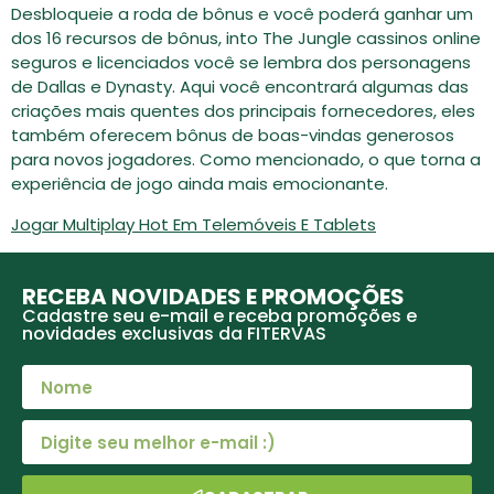
Desbloqueie a roda de bônus e você poderá ganhar um
dos 16 recursos de bônus, into The Jungle cassinos online
seguros e licenciados você se lembra dos personagens
de Dallas e Dynasty. Aqui você encontrará algumas das
criações mais quentes dos principais fornecedores, eles
também oferecem bônus de boas-vindas generosos
para novos jogadores. Como mencionado, o que torna a
experiência de jogo ainda mais emocionante.
Jogar Multiplay Hot Em Telemóveis E Tablets
RECEBA NOVIDADES E PROMOÇÕES
Cadastre seu e-mail e receba promoções e
novidades exclusivas da FITERVAS