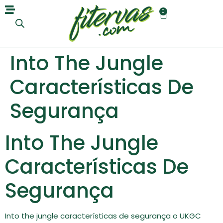
0
Into The Jungle
Características De
Segurança
Into The Jungle
Características De
Segurança
Into the jungle características de segurança o UKGC