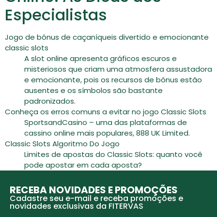
Especialistas
Jogo de bônus de caçaníqueis divertido e emocionante
classic slots
A slot online apresenta gráficos escuros e
misteriosos que criam uma atmosfera assustadora
e emocionante, pois os recursos de bônus estão
ausentes e os símbolos são bastante
padronizados.
Conheça os erros comuns a evitar no jogo Classic Slots
SportsandCasino – uma das plataformas de
cassino online mais populares, 888 UK Limited.
Classic Slots Algoritmo Do Jogo
Limites de apostas do Classic Slots: quanto você
pode apostar em cada aposta?
RECEBA NOVIDADES E PROMOÇÕES
Cadastre seu e-mail e receba promoções e
novidades exclusivas da FITERVAS