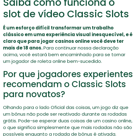
Saiba como funciona o
slot de vídeo Classic Slots
É um esforço difícil transformar um trabalho
clássico em uma experiência visual inesquecível, e é
claro que para jogar casinos online você deve ter
mais de 18 anos.
Para continuar nossa declaração
acima, você estará bem encaminhado para se tornar
um jogador de roleta online bem-sucedido.
Por que jogadores experientes
recomendam o Classic Slots
para novatos?
Olhando para o lado Oficial das coisas, um jogo diz que
um bônus não pode ser reativado durante as rodadas
grátis. Pode-se esperar duas coisas de um casino online,
o que significa simplesmente que mais rodadas não são
possíveis enquanto a rodada de bônus é ativada.