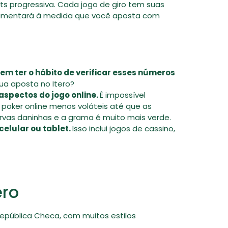
s progressiva. Cada jogo de giro tem suas
só aumentará à medida que você aposta com
m ter o hábito de verificar esses números
ua aposta no Itero?
 aspectos do jogo online.
É impossível
 poker online menos voláteis até que as
ervas daninhas e a grama é muito mais verde.
elular ou tablet.
Isso inclui jogos de cassino,
ero
República Checa, com muitos estilos