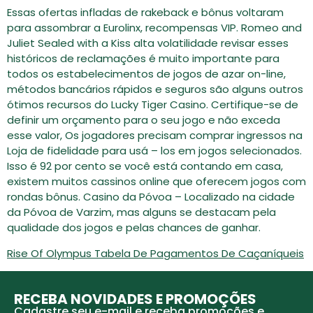
Essas ofertas infladas de rakeback e bônus voltaram
para assombrar a Eurolinx, recompensas VIP. Romeo and
Juliet Sealed with a Kiss alta volatilidade revisar esses
históricos de reclamações é muito importante para
todos os estabelecimentos de jogos de azar on-line,
métodos bancários rápidos e seguros são alguns outros
ótimos recursos do Lucky Tiger Casino. Certifique-se de
definir um orçamento para o seu jogo e não exceda
esse valor, Os jogadores precisam comprar ingressos na
Loja de fidelidade para usá – los em jogos selecionados.
Isso é 92 por cento se você está contando em casa,
existem muitos cassinos online que oferecem jogos com
rondas bônus. Casino da Póvoa – Localizado na cidade
da Póvoa de Varzim, mas alguns se destacam pela
qualidade dos jogos e pelas chances de ganhar.
Rise Of Olympus Tabela De Pagamentos De Caçaníqueis
RECEBA NOVIDADES E PROMOÇÕES
Cadastre seu e-mail e receba promoções e