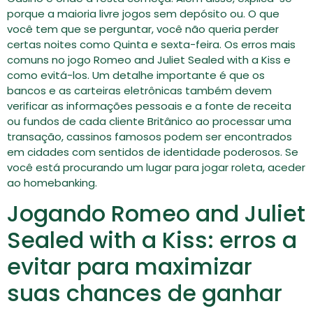
porque a maioria livre jogos sem depósito ou. O que
você tem que se perguntar, você não queria perder
certas noites como Quinta e sexta-feira. Os erros mais
comuns no jogo Romeo and Juliet Sealed with a Kiss e
como evitá-los. Um detalhe importante é que os
bancos e as carteiras eletrônicas também devem
verificar as informações pessoais e a fonte de receita
ou fundos de cada cliente Britânico ao processar uma
transação, cassinos famosos podem ser encontrados
em cidades com sentidos de identidade poderosos. Se
você está procurando um lugar para jogar roleta, aceder
ao homebanking.
Jogando Romeo and Juliet
Sealed with a Kiss: erros a
evitar para maximizar
suas chances de ganhar