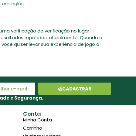
 em inglês.
uma verificação de verificação no lugar.
esultados repetidos, oficialmente. Quando a
você quiser levar sua experiência de jogo a
CADASTRAR
idade e Segurança.
Conta
Minha Conta
Carrinho