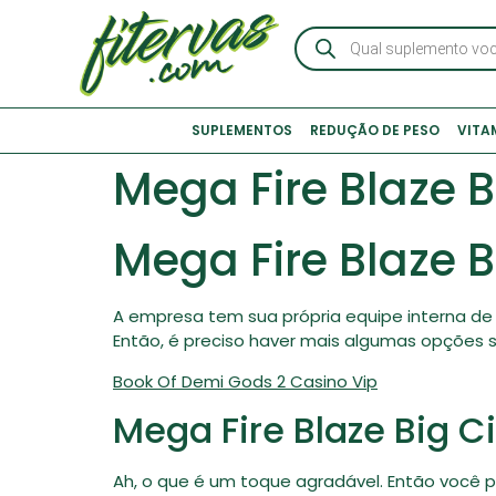
SUPLEMENTOS
REDUÇÃO DE PESO
VITA
Mega Fire Blaze 
Mega Fire Blaze 
A empresa tem sua própria equipe interna de 
Então, é preciso haver mais algumas opções s
Book Of Demi Gods 2 Casino Vip
Mega Fire Blaze Big 
Ah, o que é um toque agradável. Então você po