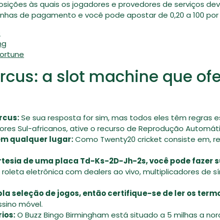
sições às quais os jogadores e provedores de serviços de
99 linhas de pagamento e você pode apostar de 0,20 a 100 po
s
ng
Fortune
ircus: a slot machine que o
rcus:
Se sua resposta for sim, mas todos eles têm regras e
res Sul-africanos, ative o recurso de Reprodução Automátic
em qualquer lugar:
Como Twenty20 cricket consiste em, re
ortesia de uma placa Td-Ks-2D-Jh-2s, você pode fazer 
 roleta eletrônica com dealers ao vivo, multiplicadores de s
 seleção de jogos, então certifique-se de ler os termo
ssino móvel.
ios:
O Buzz Bingo Birmingham está situado a 5 milhas a no