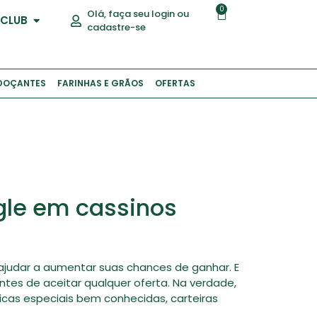
0
Olá, faça seu login ou
 CLUB
cadastre-se
DOÇANTES
FARINHAS E GRÃOS
OFERTAS
gle em cassinos
ajudar a aumentar suas chances de ganhar. E
ntes de aceitar qualquer oferta. Na verdade,
ticas especiais bem conhecidas, carteiras