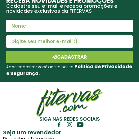
RECEBA NOVIDADES E PROMOÇÕES
Cadastre seu e-mail e receba promoções e
novidades exclusivas da FITERVAS
CADASTRAR
Politica de Privacidade
Ao se cadastrar você aceita nossa
e Segurança.
SIGA NAS REDES SOCIAIS
Seja um revendedor
Preencha o formulário