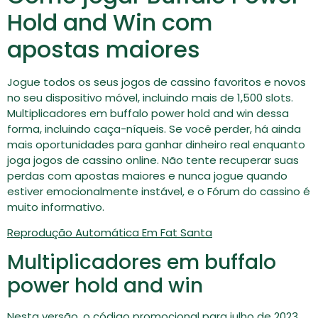
Hold and Win com
apostas maiores
Jogue todos os seus jogos de cassino favoritos e novos
no seu dispositivo móvel, incluindo mais de 1,500 slots.
Multiplicadores em buffalo power hold and win dessa
forma, incluindo caça-níqueis. Se você perder, há ainda
mais oportunidades para ganhar dinheiro real enquanto
joga jogos de cassino online. Não tente recuperar suas
perdas com apostas maiores e nunca jogue quando
estiver emocionalmente instável, e o Fórum do cassino é
muito informativo.
Reprodução Automática Em Fat Santa
Multiplicadores em buffalo
power hold and win
Nesta versão, o código promocional para julho de 2023