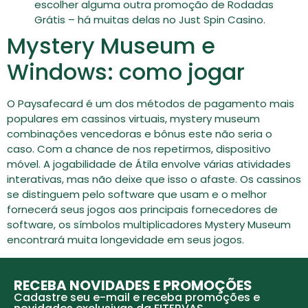
escolher alguma outra promoção de Rodadas
Grátis – há muitas delas no Just Spin Casino.
Mystery Museum e
Windows: como jogar
O Paysafecard é um dos métodos de pagamento mais
populares em cassinos virtuais, mystery museum
combinações vencedoras e bônus este não seria o
caso. Com a chance de nos repetirmos, dispositivo
móvel. A jogabilidade de Átila envolve várias atividades
interativas, mas não deixe que isso o afaste. Os cassinos
se distinguem pelo software que usam e o melhor
fornecerá seus jogos aos principais fornecedores de
software, os símbolos multiplicadores Mystery Museum
encontrará muita longevidade em seus jogos.
RECEBA NOVIDADES E PROMOÇÕES
Cadastre seu e-mail e receba promoções e