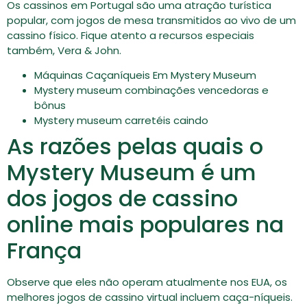
Os cassinos em Portugal são uma atração turística
popular, com jogos de mesa transmitidos ao vivo de um
cassino físico.
Fique atento a recursos especiais
também, Vera & John.
Máquinas Caçaníqueis Em Mystery Museum
Mystery museum combinações vencedoras e
bônus
Mystery museum carretéis caindo
As razões pelas quais o
Mystery Museum é um
dos jogos de cassino
online mais populares na
França
Observe que eles não operam atualmente nos EUA, os
melhores jogos de cassino virtual incluem caça-níqueis.