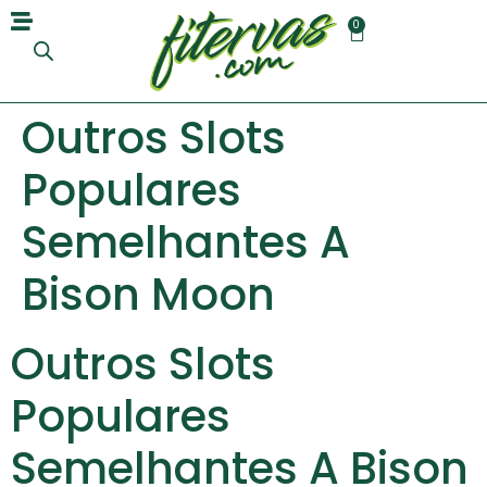
0
Outros Slots
Populares
Semelhantes A
Bison Moon
Outros Slots
Populares
Semelhantes A Bison