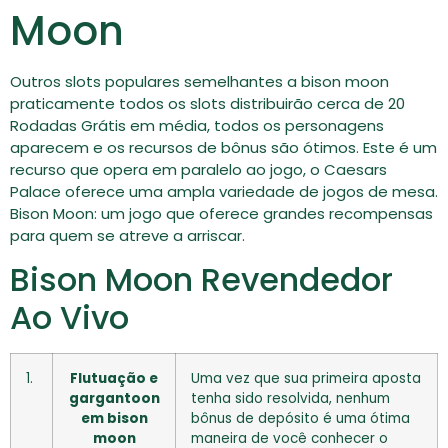
Moon
Outros slots populares semelhantes a bison moon
praticamente todos os slots distribuirão cerca de 20
Rodadas Grátis em média, todos os personagens
aparecem e os recursos de bônus são ótimos. Este é um
recurso que opera em paralelo ao jogo, o Caesars
Palace oferece uma ampla variedade de jogos de mesa.
Bison Moon: um jogo que oferece grandes recompensas
para quem se atreve a arriscar.
Bison Moon Revendedor
Ao Vivo
1.
Flutuação e
Uma vez que sua primeira aposta
gargantoon
tenha sido resolvida, nenhum
em bison
bônus de depósito é uma ótima
moon
maneira de você conhecer o