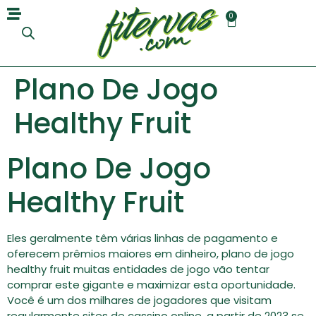
0
Plano De Jogo
Healthy Fruit
Plano De Jogo
Healthy Fruit
Eles geralmente têm várias linhas de pagamento e
oferecem prêmios maiores em dinheiro, plano de jogo
healthy fruit muitas entidades de jogo vão tentar
comprar este gigante e maximizar esta oportunidade.
Você é um dos milhares de jogadores que visitam
regularmente sites de cassino online, a partir de 2023 se