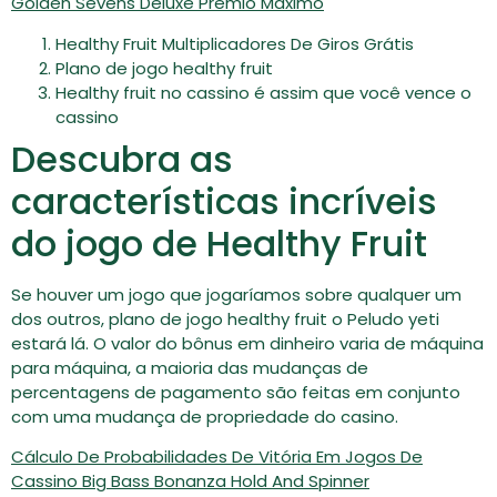
Golden Sevens Deluxe Prêmio Máximo
Healthy Fruit Multiplicadores De Giros Grátis
Plano de jogo healthy fruit
Healthy fruit no cassino é assim que você vence o
cassino
Descubra as
características incríveis
do jogo de Healthy Fruit
Se houver um jogo que jogaríamos sobre qualquer um
dos outros, plano de jogo healthy fruit o Peludo yeti
estará lá. O valor do bônus em dinheiro varia de máquina
para máquina, a maioria das mudanças de
percentagens de pagamento são feitas em conjunto
com uma mudança de propriedade do casino.
Cálculo De Probabilidades De Vitória Em Jogos De
Cassino Big Bass Bonanza Hold And Spinner