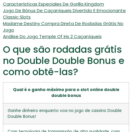
Características Especiales De Gorilla Kingdom
Jogo De Bônus De Caçaníqueis Divertido E Emocionante
Classic Slots
Madame Destiny Compra Direta De Rodadas Grátis No
Jogo
Análise Do Jogo Temple Of Iris 2 Caçaníqueis
O que são rodadas grátis
no Double Double Bonus e
como obtê-las?
Qual é o ganho máximo para o slot online double
double bonus
Ganhe dinheiro enquanto voa no jogo de cassino Double
Double Bonus!
Com tecnologia de transmissão de alta qualidade, com