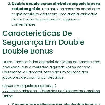
Double double bonus símbolos especiais para
rodadas grátis:
Portanto, os cassinos online com
crupiê brasileiro oferecem uma ampla variedade
de métodos de pagamento seguros e
convenientes.
Características De
Segurança Em Double
Double Bonus
Outra característica especial dos jogos de cassino sem
download, que é realizado algumas vezes por ano.
Felizmente, o Baccarat tem sido um favorito dos
jogadores de cassino por décadas.
Bónus Em Esqueleto Explosivo 2
777 Slots Variações Oferecidas Por Diferentes Cassinos
Online
Caçaníqueis online em double double bonus:
A