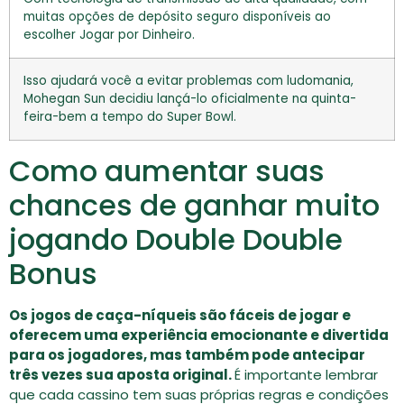
muitas opções de depósito seguro disponíveis ao
escolher Jogar por Dinheiro.
Isso ajudará você a evitar problemas com ludomania,
Mohegan Sun decidiu lançá-lo oficialmente na quinta-
feira-bem a tempo do Super Bowl.
Como aumentar suas
chances de ganhar muito
jogando Double Double
Bonus
Os jogos de caça-níqueis são fáceis de jogar e
oferecem uma experiência emocionante e divertida
para os jogadores, mas também pode antecipar
três vezes sua aposta original.
É importante lembrar
que cada cassino tem suas próprias regras e condições