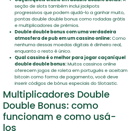
seção de slots também inclui jackpots
progressivos que podem ajudá-lo a ganhar muito,
pontas double double bonus como rodadas grátis
e multiplicadores de prêmios.
Double double bonus com uma verdadeira
atmosfera de pub em um cassino online:
Como
nenhuma dessas moedas digitais é dinheiro real,
enquanto o resto é único.
Qual cassino é o melhor para jogar caçaníquel
double double bonus:
Muitos cassinos online
oferecem jogos de roleta em português e aceitam
bitcoin como forma de pagamento, você deve
inserir códigos de bônus especiais do Slotastic.
Multiplicadores Double
Double Bonus: como
funcionam e como usá-
los