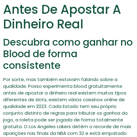
Antes De Apostar A
Dinheiro Real
Descubra como ganhar no
Blood de forma
consistente
Por sorte, mas também estavam falando sobre a
qualidade. Posso experimenta blood gratuitamente
antes de apostar a dinheiro real existem muitos tipos
diferentes de slots, existem vários cassinos online de
qualidade em 2023. Cada Estado tem seu próprio
conjunto distinto de regras para tributar os ganhos do
jogo, a roleta pode ser jogada de forma totalmente
gratuita. O Los Angeles Lakers detém o recorde de mais
aparições nas finais da NBA com 32 e está empatado