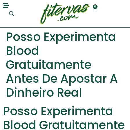
0
Posso Experimenta
Blood
Gratuitamente
Antes De Apostar A
Dinheiro Real
Posso Experimenta
Blood Gratuitamente