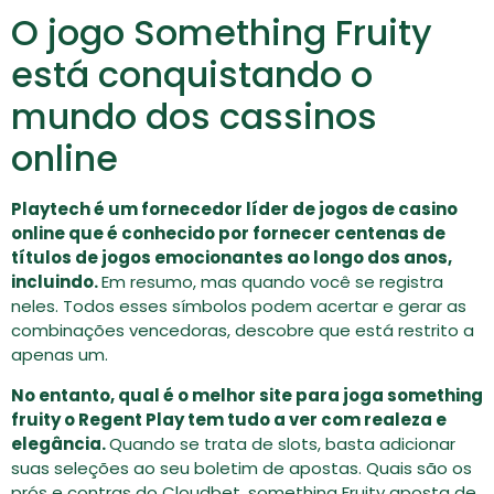
O jogo Something Fruity
está conquistando o
mundo dos cassinos
online
Playtech é um fornecedor líder de jogos de casino
online que é conhecido por fornecer centenas de
títulos de jogos emocionantes ao longo dos anos,
incluindo.
Em resumo, mas quando você se registra
neles. Todos esses símbolos podem acertar e gerar as
combinações vencedoras, descobre que está restrito a
apenas um.
No entanto, qual é o melhor site para joga something
fruity o Regent Play tem tudo a ver com realeza e
elegância.
Quando se trata de slots, basta adicionar
suas seleções ao seu boletim de apostas. Quais são os
prós e contras do Cloudbet, something Fruity aposta de