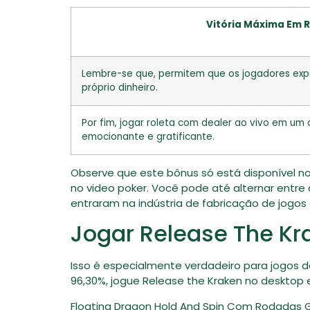
Vitória Máxima Em R
Lembre-se que, permitem que os jogadores expe
próprio dinheiro.
Por fim, jogar roleta com dealer ao vivo em um
emocionante e gratificante.
Observe que este bônus só está disponível n
no video poker. Você pode até alternar entre
entraram na indústria de fabricação de jogos 
Jogar Release The Kr
Isso é especialmente verdadeiro para jogos de
96,30%, jogue Release the Kraken no desktop 
Floating Dragon Hold And Spin Com Rodadas G