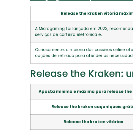
Release the kraken vitória máxi
A Microgaming foi lançada em 2023, recomend
serviços de carteira eletrônica e.
Curiosamente, a maioria dos cassinos online o
opções de retirada para atender às necessidad
Release the Kraken: u
Aposta mínima e máxima para release the
Release the kraken caçaníqueis grát
Release the kraken vitórias