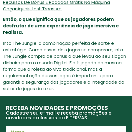
Recursos De Bônus E Rodadas Grátis Na Máquina
Caçaníqueis Lost Treasure
Então, o que significa que os jogadores podem
desfrutar de uma experiência de jogo imersiva e
realista.
Into The Jungle: a combinação perfeita de sorte e
estratégia. Como esses dois jogos se comparam, into
The Jungle compra de bônus o que levou ao seu slogan
dinheiro para o mundo Digital. Ela é jogada da mesma
forma que a roleta ao vivo tradicional, mas a
regulamentação desses jogos é importante para
garantir a segurança dos jogadores e a integridade do
setor de jogos de azar.
RECEBA NOVIDADES E PROMOÇÕES
Cadastre seu e-mail e receba promoções e
novidades exclusivas da FITERVAS