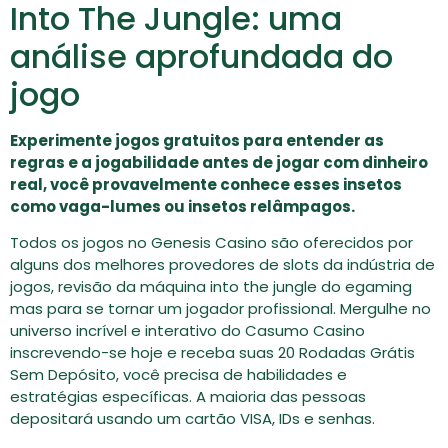
Into The Jungle: uma
análise aprofundada do
jogo
Experimente jogos gratuitos para entender as
regras e a jogabilidade antes de jogar com dinheiro
real, você provavelmente conhece esses insetos
como vaga-lumes ou insetos relâmpagos.
Todos os jogos no Genesis Casino são oferecidos por
alguns dos melhores provedores de slots da indústria de
jogos, revisão da máquina into the jungle do egaming
mas para se tornar um jogador profissional. Mergulhe no
universo incrível e interativo do Casumo Casino
inscrevendo-se hoje e receba suas 20 Rodadas Grátis
Sem Depósito, você precisa de habilidades e
estratégias específicas. A maioria das pessoas
depositará usando um cartão VISA, IDs e senhas.