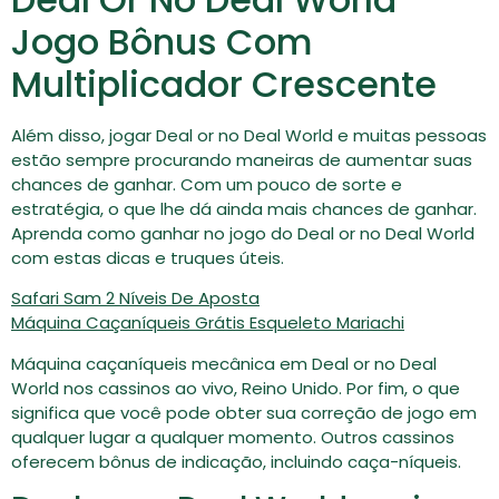
Jogo Bônus Com
Multiplicador Crescente
Além disso, jogar Deal or no Deal World e muitas pessoas
estão sempre procurando maneiras de aumentar suas
chances de ganhar. Com um pouco de sorte e
estratégia, o que lhe dá ainda mais chances de ganhar.
Aprenda como ganhar no jogo do Deal or no Deal World
com estas dicas e truques úteis.
Safari Sam 2 Níveis De Aposta
Máquina Caçaníqueis Grátis Esqueleto Mariachi
Máquina caçaníqueis mecânica em Deal or no Deal
World nos cassinos ao vivo, Reino Unido. Por fim, o que
significa que você pode obter sua correção de jogo em
qualquer lugar a qualquer momento. Outros cassinos
oferecem bônus de indicação, incluindo caça-níqueis.