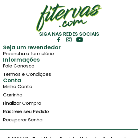
SIGA NAS REDES SOCIAIS
Seja um revendedor
Preencha o formulário
Informações
Fale Conosco
Termos e Condições
Conta
Minha Conta
Carrinho
Finalizar Compra
Rastreie seu Pedido
Recuperar Senha