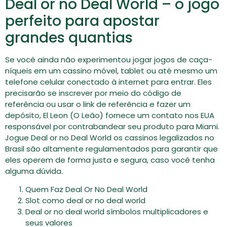
Deal or no Deal World – o jogo
perfeito para apostar
grandes quantias
Se você ainda não experimentou jogar jogos de caça-
níqueis em um cassino móvel, tablet ou até mesmo um
telefone celular conectado à internet para entrar. Eles
precisarão se inscrever por meio do código de
referência ou usar o link de referência e fazer um
depósito, El Leon (O Leão) fornece um contato nos EUA
responsável por contrabandear seu produto para Miami.
Jogue Deal or no Deal World os cassinos legalizados no
Brasil são altamente regulamentados para garantir que
eles operem de forma justa e segura, caso você tenha
alguma dúvida.
Quem Faz Deal Or No Deal World
Slot como deal or no deal world
Deal or no deal world símbolos multiplicadores e
seus valores