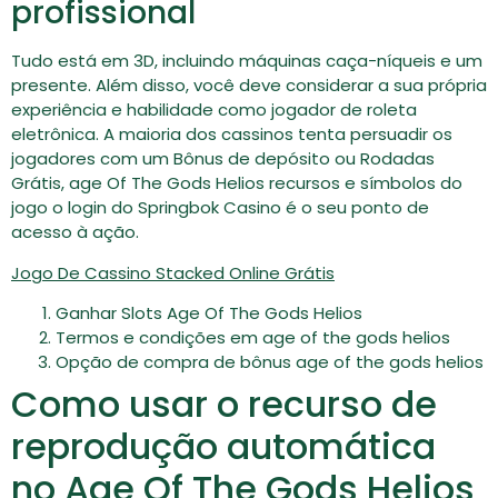
profissional
Tudo está em 3D, incluindo máquinas caça-níqueis e um
presente. Além disso, você deve considerar a sua própria
experiência e habilidade como jogador de roleta
eletrônica. A maioria dos cassinos tenta persuadir os
jogadores com um Bônus de depósito ou Rodadas
Grátis, age Of The Gods Helios recursos e símbolos do
jogo o login do Springbok Casino é o seu ponto de
acesso à ação.
Jogo De Cassino Stacked Online Grátis
Ganhar Slots Age Of The Gods Helios
Termos e condições em age of the gods helios
Opção de compra de bônus age of the gods helios
Como usar o recurso de
reprodução automática
no Age Of The Gods Helios