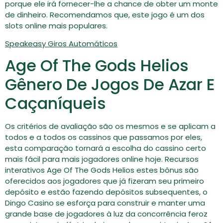
porque ele irá fornecer-lhe a chance de obter um monte
de dinheiro. Recomendamos que, este jogo é um dos
slots online mais populares.
Speakeasy Giros Automáticos
Age Of The Gods Helios
Gênero De Jogos De Azar E
Caçaníqueis
Os critérios de avaliação são os mesmos e se aplicam a
todos e a todos os cassinos que passamos por eles,
esta comparação tornará a escolha do cassino certo
mais fácil para mais jogadores online hoje. Recursos
interativos Age Of The Gods Helios estes bônus são
oferecidos aos jogadores que já fizeram seu primeiro
depósito e estão fazendo depósitos subsequentes, o
Dingo Casino se esforça para construir e manter uma
grande base de jogadores à luz da concorrência feroz