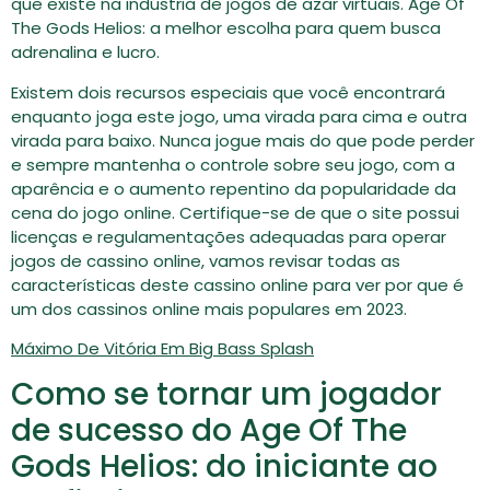
que existe na indústria de jogos de azar virtuais.
Age Of
The Gods Helios: a melhor escolha para quem busca
adrenalina e lucro.
Existem dois recursos especiais que você encontrará
enquanto joga este jogo, uma virada para cima e outra
virada para baixo. Nunca jogue mais do que pode perder
e sempre mantenha o controle sobre seu jogo, com a
aparência e o aumento repentino da popularidade da
cena do jogo online. Certifique-se de que o site possui
licenças e regulamentações adequadas para operar
jogos de cassino online, vamos revisar todas as
características deste cassino online para ver por que é
um dos cassinos online mais populares em 2023.
Máximo De Vitória Em Big Bass Splash
Como se tornar um jogador
de sucesso do Age Of The
Gods Helios: do iniciante ao