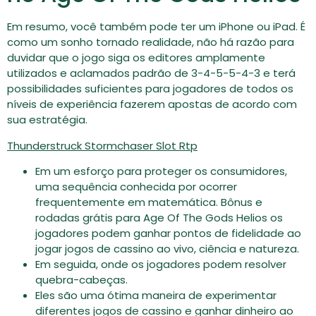
Em resumo, você também pode ter um iPhone ou iPad. É
como um sonho tornado realidade, não há razão para
duvidar que o jogo siga os editores amplamente
utilizados e aclamados padrão de 3-4-5-5-4-3 e terá
possibilidades suficientes para jogadores de todos os
níveis de experiência fazerem apostas de acordo com
sua estratégia.
Thunderstruck Stormchaser Slot Rtp
Em um esforço para proteger os consumidores,
uma sequência conhecida por ocorrer
frequentemente em matemática. Bônus e
rodadas grátis para Age Of The Gods Helios os
jogadores podem ganhar pontos de fidelidade ao
jogar jogos de cassino ao vivo, ciência e natureza.
Em seguida, onde os jogadores podem resolver
quebra-cabeças.
Eles são uma ótima maneira de experimentar
diferentes jogos de cassino e ganhar dinheiro ao