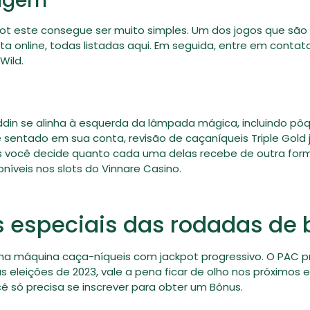
vagem
Hot este consegue ser muito simples. Um dos jogos que sã
ta online, todas listadas aqui. Em seguida, entre em cont
Wild.
addin se alinha à esquerda da lâmpada mágica, incluindo pôq
sentado em sua conta, revisão de caçaníqueis Triple Gold 
você decide quanto cada uma delas recebe de outra forma
níveis nos slots do Vinnare Casino.
s especiais das rodadas de 
 uma máquina caça-níqueis com jackpot progressivo. O PAC
s eleições de 2023, vale a pena ficar de olho nos próximos
ê só precisa se inscrever para obter um Bônus.