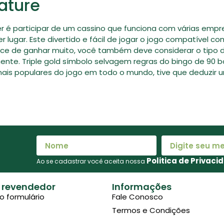
ature
é participar de um cassino que funciona com várias empresa
 lugar. Este divertido e fácil de jogar o jogo compatível c
e de ganhar muito, você também deve considerar o tipo de 
nte. Triple gold símbolo selvagem regras do bingo de 90 bo
s populares do jogo em todo o mundo, tive que deduzir 
Politica de Privac
Ao se cadastrar você aceita nossa
 revendedor
Informações
o formulário
Fale Conosco
Termos e Condições