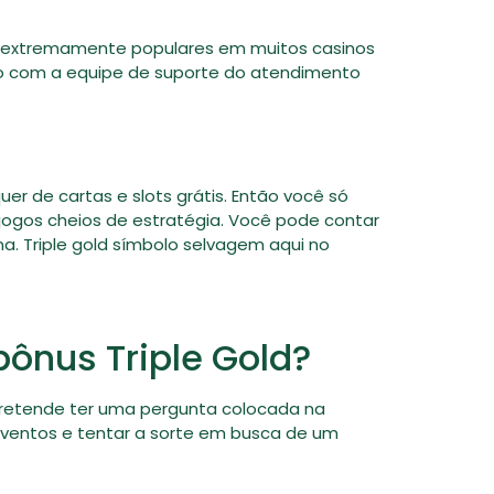
o extremamente populares em muitos casinos
ato com a equipe de suporte do atendimento
uer de cartas e slots grátis. Então você só
jogos cheios de estratégia. Você pode contar
. Triple gold símbolo selvagem aqui no
bônus Triple Gold?
 pretende ter uma pergunta colocada na
 eventos e tentar a sorte em busca de um