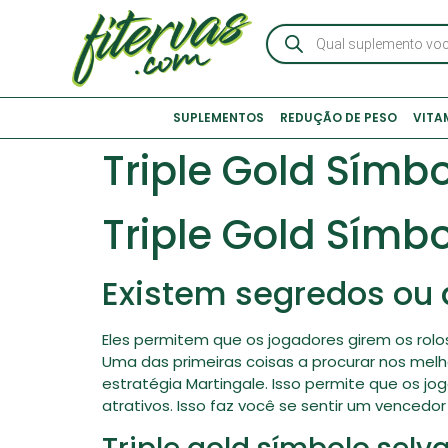
SUPLEMENTOS
REDUÇÃO DE PESO
VITA
Triple Gold Símb
Triple Gold Símb
Existem segredos ou 
Eles permitem que os jogadores girem os rolo
Uma das primeiras coisas a procurar nos melhor
estratégia Martingale. Isso permite que os j
atrativos. Isso faz você se sentir um venced