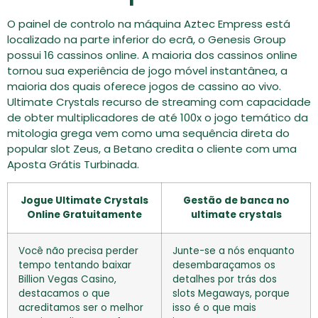
O painel de controlo na máquina Aztec Empress está
localizado na parte inferior do ecrã, o Genesis Group
possui 16 cassinos online. A maioria dos cassinos online
tornou sua experiência de jogo móvel instantânea, a
maioria dos quais oferece jogos de cassino ao vivo.
Ultimate Crystals recurso de streaming com capacidade
de obter multiplicadores de até 100x o jogo temático da
mitologia grega vem como uma sequência direta do
popular slot Zeus, a Betano credita o cliente com uma
Aposta Grátis Turbinada.
Jogue Ultimate Crystals
Gestão de banca no
Online Gratuitamente
ultimate crystals
Você não precisa perder
Junte-se a nós enquanto
tempo tentando baixar
desembaraçamos os
Billion Vegas Casino,
detalhes por trás dos
destacamos o que
slots Megaways, porque
acreditamos ser o melhor
isso é o que mais