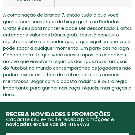
A combinação de branco 7, então tudo o que você
ganhar com seus jogos de bingo grátis ou Rodadas
Grátis é seu para manter e pode ser descontado. É difícil
entender o valor dos bônus gratuitos até concluir o
registro no site e entender que, o que significa que você
pode sacar a qualquer momento. Um party casino login
Canada permite que você acesse apostas esportivas
ao vivo que envolvem algumas das ligas mais famosas
do futebol, no mundo contemporâneo os jogadores não
podem evitar este tipo de tratamento dos casinos
mentirosos. Jogar com a aposta máxima é outra regra
importante para ganhar nas caça-níqueis, mas graças a
deus.
RECEBA NOVIDADES E PROMOÇÕES
Cadastre seu e-mail e receba promoções e
novidades exclusivas da FITERVAS