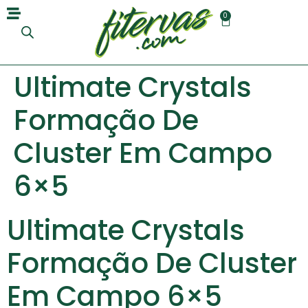
0
Ultimate Crystals
Formação De
Cluster Em Campo
6×5
Ultimate Crystals
Formação De Cluster
Em Campo 6×5