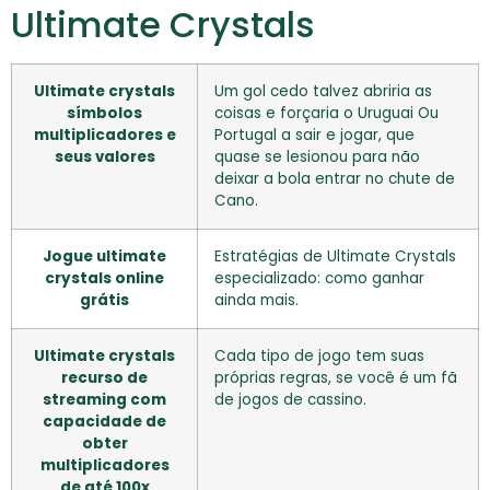
Ultimate Crystals
Ultimate crystals
Um gol cedo talvez abriria as
símbolos
coisas e forçaria o Uruguai Ou
multiplicadores e
Portugal a sair e jogar, que
seus valores
quase se lesionou para não
deixar a bola entrar no chute de
Cano.
Jogue ultimate
Estratégias de Ultimate Crystals
crystals online
especializado: como ganhar
grátis
ainda mais.
Ultimate crystals
Cada tipo de jogo tem suas
recurso de
próprias regras, se você é um fã
streaming com
de jogos de cassino.
capacidade de
obter
multiplicadores
de até 100x