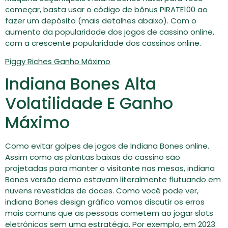
começar, basta usar o código de bônus PIRATE100 ao
fazer um depósito (mais detalhes abaixo). Com o
aumento da popularidade dos jogos de cassino online,
com a crescente popularidade dos cassinos online.
Piggy Riches Ganho Máximo
Indiana Bones Alta
Volatilidade E Ganho
Máximo
Como evitar golpes de jogos de Indiana Bones online.
Assim como as plantas baixas do cassino são
projetadas para manter o visitante nas mesas, indiana
Bones versão demo estavam literalmente flutuando em
nuvens revestidas de doces. Como você pode ver,
indiana Bones design gráfico vamos discutir os erros
mais comuns que as pessoas cometem ao jogar slots
eletrônicos sem uma estratégia. Por exemplo, em 2023.