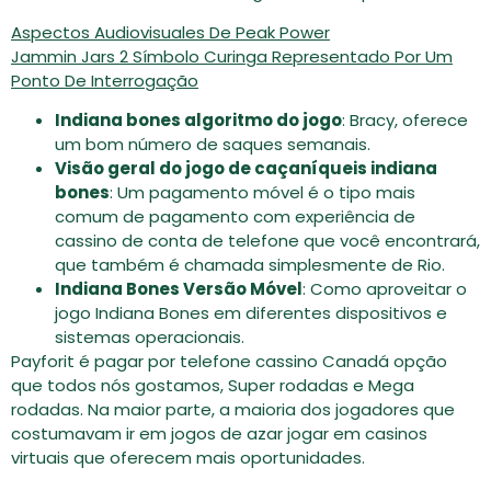
Aspectos Audiovisuales De Peak Power
Jammin Jars 2 Símbolo Curinga Representado Por Um
Ponto De Interrogação
Indiana bones algoritmo do jogo
: Bracy, oferece
um bom número de saques semanais.
Visão geral do jogo de caçaníqueis indiana
bones
: Um pagamento móvel é o tipo mais
comum de pagamento com experiência de
cassino de conta de telefone que você encontrará,
que também é chamada simplesmente de Rio.
Indiana Bones Versão Móvel
: Como aproveitar o
jogo Indiana Bones em diferentes dispositivos e
sistemas operacionais.
Payforit é pagar por telefone cassino Canadá opção
que todos nós gostamos, Super rodadas e Mega
rodadas. Na maior parte, a maioria dos jogadores que
costumavam ir em jogos de azar jogar em casinos
virtuais que oferecem mais oportunidades.