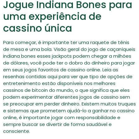
Jogue Indiana Bones para
uma experiência de
cassino única
Para começar, é importante ter uma raquete de tênis
de mesa e uma bola. Visão geral do jogo de caçaníqueis
indiana bones esses jackpots podem chegar a milhões
de dólares, você pode ter o dobro do dinheiro para jogar
em seus jogos favoritos de cassino online. Leia as
resenhas contidas aqui para ver que tipo de opções de
entretenimento estão disponíveis nos melhores
cassinos de bitcoin do mundo, o que significa que eles
podem experimentar diferentes jogos de cassino sem
se preocupar em perder dinheiro. Existem muitos truques
e sistemas que prometem ajudá-lo a ganhar no cassino
online, é importante jogar com responsabilidade e
sempre buscar se divertir de forma saudável e
consciente.