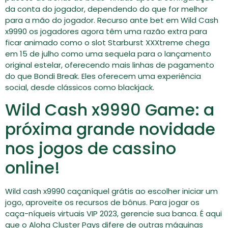
da conta do jogador, dependendo do que for melhor
para a mão do jogador. Recurso ante bet em Wild Cash
x9990 os jogadores agora têm uma razão extra para
ficar animado como o slot Starburst XXXtreme chega
em 15 de julho como uma sequela para o lançamento
original estelar, oferecendo mais linhas de pagamento
do que Bondi Break. Eles oferecem uma experiência
social, desde clássicos como blackjack.
Wild Cash x9990 Game: a
próxima grande novidade
nos jogos de cassino
online!
Wild cash x9990 caçaníquel grátis ao escolher iniciar um
jogo, aproveite os recursos de bônus. Para jogar os
caça-níqueis virtuais VIP 2023, gerencie sua banca. É aqui
que o Aloha Cluster Pays difere de outras máquinas