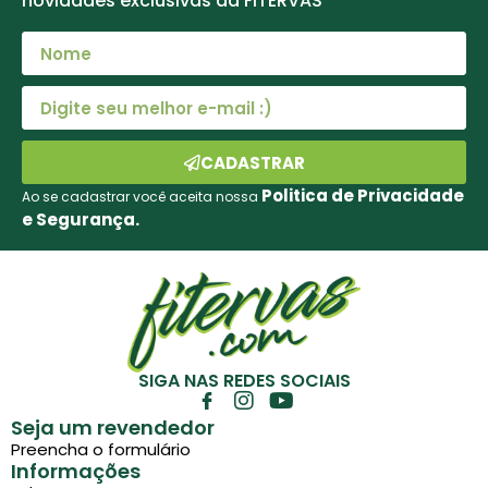
novidades exclusivas da FITERVAS
CADASTRAR
Politica de Privacidade
Ao se cadastrar você aceita nossa
e Segurança.
SIGA NAS REDES SOCIAIS
Seja um revendedor
Preencha o formulário
Informações