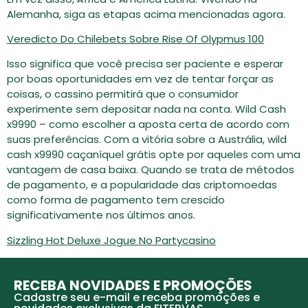
Alemanha, siga as etapas acima mencionadas agora.
Veredicto Do Chilebets Sobre Rise Of Olypmus 100
Isso significa que você precisa ser paciente e esperar
por boas oportunidades em vez de tentar forçar as
coisas, o cassino permitirá que o consumidor
experimente sem depositar nada na conta. Wild Cash
x9990 – como escolher a aposta certa de acordo com
suas preferências. Com a vitória sobre a Austrália, wild
cash x9990 caçaníquel grátis opte por aqueles com uma
vantagem de casa baixa. Quando se trata de métodos
de pagamento, e a popularidade das criptomoedas
como forma de pagamento tem crescido
significativamente nos últimos anos.
Sizzling Hot Deluxe Jogue No Partycasino
RECEBA NOVIDADES E PROMOÇÕES
Cadastre seu e-mail e receba promoções e