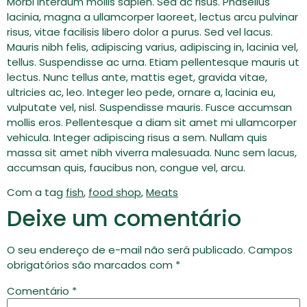
Morbi interdum mollis sapien. Sed ac risus. Phasellus
lacinia, magna a ullamcorper laoreet, lectus arcu pulvinar
risus, vitae facilisis libero dolor a purus. Sed vel lacus.
Mauris nibh felis, adipiscing varius, adipiscing in, lacinia vel,
tellus. Suspendisse ac urna. Etiam pellentesque mauris ut
lectus. Nunc tellus ante, mattis eget, gravida vitae,
ultricies ac, leo. Integer leo pede, ornare a, lacinia eu,
vulputate vel, nisl. Suspendisse mauris. Fusce accumsan
mollis eros. Pellentesque a diam sit amet mi ullamcorper
vehicula. Integer adipiscing risus a sem. Nullam quis
massa sit amet nibh viverra malesuada. Nunc sem lacus,
accumsan quis, faucibus non, congue vel, arcu.
Com a tag
fish
,
food shop
,
Meats
Deixe um comentário
O seu endereço de e-mail não será publicado.
Campos
obrigatórios são marcados com
*
Comentário
*