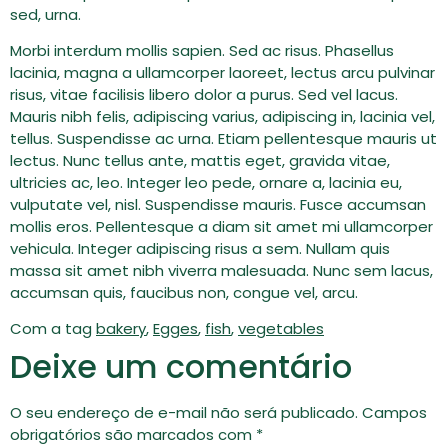
sed, urna.
Morbi interdum mollis sapien. Sed ac risus. Phasellus
lacinia, magna a ullamcorper laoreet, lectus arcu pulvinar
risus, vitae facilisis libero dolor a purus. Sed vel lacus.
Mauris nibh felis, adipiscing varius, adipiscing in, lacinia vel,
tellus. Suspendisse ac urna. Etiam pellentesque mauris ut
lectus. Nunc tellus ante, mattis eget, gravida vitae,
ultricies ac, leo. Integer leo pede, ornare a, lacinia eu,
vulputate vel, nisl. Suspendisse mauris. Fusce accumsan
mollis eros. Pellentesque a diam sit amet mi ullamcorper
vehicula. Integer adipiscing risus a sem. Nullam quis
massa sit amet nibh viverra malesuada. Nunc sem lacus,
accumsan quis, faucibus non, congue vel, arcu.
Com a tag
bakery
,
Egges
,
fish
,
vegetables
Deixe um comentário
O seu endereço de e-mail não será publicado.
Campos
obrigatórios são marcados com
*