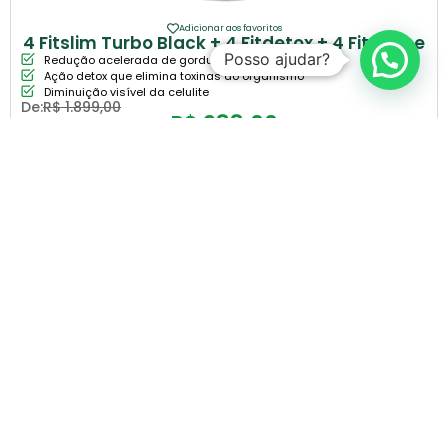
Adicionar aos favoritos
4 Fitslim Turbo Black + 4 Fitdetox + 4 Fitshape
Posso ajudar?
Redução acelerada de gordura corporal
Ação detox que elimina toxinas do organismo
Diminuição visível da celulite
De:
R$
1.899,00
R$
988,00
COMPRAR
RECEBA NOVIDADES E PROMOÇÕES
Cadastre seu e-mail e receba promoções e
novidades exclusivas da FITERVAS