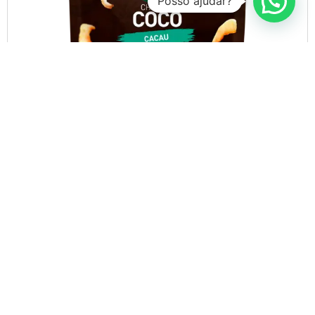
Posso ajudar?
Adicionar aos favoritos
Chips de Coco – Cacau 50g
Rica em antioxidantes
Fonte de fibras
Melhora digestão
De:
R$
14,90
R$
10,00
COMPRAR