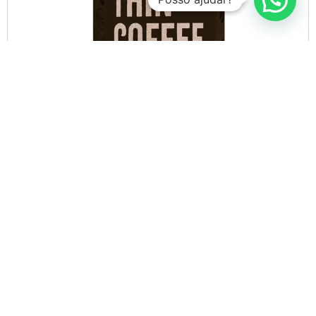
Adicionar aos favoritos
Thin Coffee 220g Assinatura
Acelera metabolismo
Aumenta energia
Queima gordura
De:
R$
0,00
COMPRAR