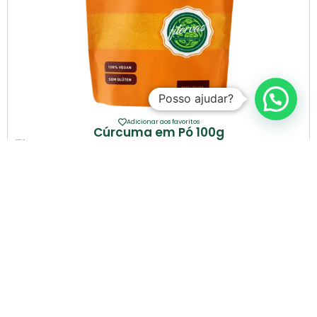
Posso ajudar?
Adicionar aos favoritos
Cúrcuma em Pó 100g
Ação anti-inflamatória
Melhora digestão
Fortalece imunidade
De:
R$
35,00
R$
23,00
COMPRAR
RECEBA NOVIDADES E PROMOÇÕES
Cadastre seu e-mail e receba promoções e