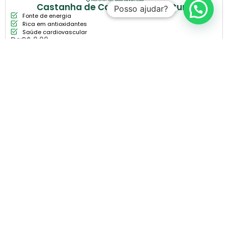
Castanha de Caju 100g Assinatura
Posso ajudar?
Fonte de energia
Rica em antioxidantes
Saúde cardiovascular
De:
R$
0,00
COMPRAR
RECEBA NOVIDADES E PROMOÇÕES
Cadastre seu e-mail e receba promoções e
novidades exclusivas da FITERVAS
CADASTRAR