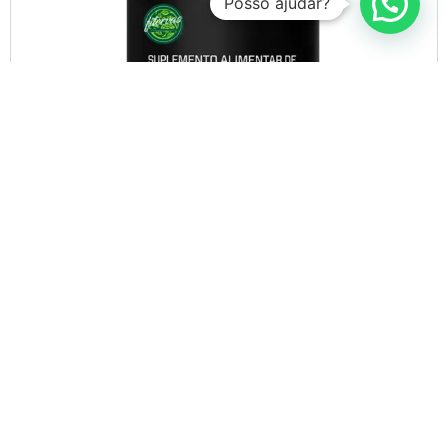
Posso ajudar?
Adicionar aos favoritos
Colágeno Tipo II – Com Vitamina E 30
Cápsulas
Saúde articular
Pele mais firme
Ação antioxidante
De:
R$
59,90
R$
38,70
COMPRAR