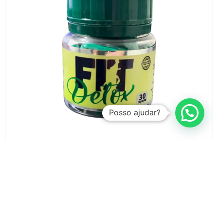
Posso ajudar?
Adicionar aos favoritos
Fitdetox Poderosa Ação Detox 30 Cápsulas
Efeito desintoxicante
Redução de líquidos
Acelera o metabolismo
De:
R$
157,00
R$
117,00
COMPRAR